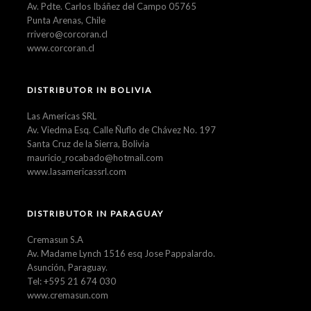
Av. Pdte. Carlos Ibáñez del Campo 05765
Punta Arenas, Chile
rrivero@corcoran.cl
www.corcoran.cl
DISTRIBUTOR IN BOLIVIA
Las Americas SRL
Av. Viedma Esq. Calle Ñuflo de Chávez No. 197
Santa Cruz de la Sierra, Bolivia
mauricio_rocabado@hotmail.com
www.lasamericassrl.com
DISTRIBUTOR IN PARAGUAY
Cremasun S.A
Av. Madame Lynch 1516 esq Jose Pappalardo.
Asunción, Paraguay.
Tel: +595 21 674 030
www.cremasun.com