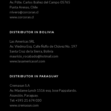
Av. Pdte. Carlos Ibáñez del Campo 05765
Punta Arenas, Chile
rrivero@corcoran.cl
www.corcoran.cl
DISTRIBUTOR IN BOLIVIA
Las Americas SRL
Av. Viedma Esq. Calle Ñuflo de Chávez No. 197
Santa Cruz de la Sierra, Bolivia
mauricio_rocabado@hotmail.com
www.lasamericassrl.com
DISTRIBUTOR IN PARAGUAY
Cremasun S.A
Av. Madame Lynch 1516 esq Jose Pappalardo.
Asunción, Paraguay.
Tel: +595 21 674 030
www.cremasun.com