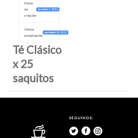
Fecha
de
diciembre 7, 2016
creación
Última
septiembre 10, 2019
actualización
Té Clásico
x 25
saquitos
SEGUINOS: