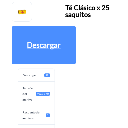
Té Clásico x 25
saquitos
Descargar
Descargar
40
Tamaño
del
982.78 KB
archivo
Recuento de
1
archivos