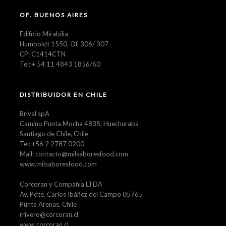
OF. BUENOS AIRES
Edificio Mirabilia
Humboldt 1550, Of. 306/ 307
CP: C1414CTN
Tel: + 54 11 4843 1856/60
DISTRIBUIDOR EN CHILE
Brival spA
Camino Punta Mocha 4835, Huechuraba
Santiago de Chile, Chile
Tel: +56 2 2787 0200
Mail: contacto@milsaboresfood.com
www.milsaboresfood.com
Corcoran y Compañía LTDA
Av. Pdte. Carlos Ibáñez del Campo 05765
Punta Arenas, Chile
rrivero@corcoran.cl
www.corcoran.cl