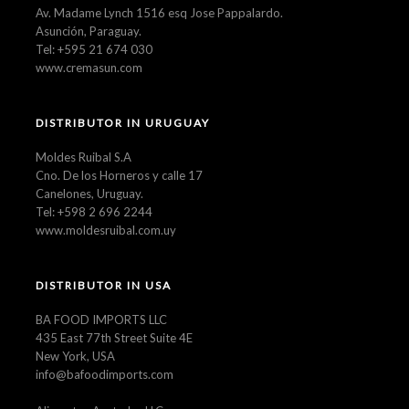
Av. Madame Lynch 1516 esq Jose Pappalardo.
Asunción, Paraguay.
Tel: +595 21 674 030
www.cremasun.com
DISTRIBUTOR IN URUGUAY
Moldes Ruibal S.A
Cno. De los Horneros y calle 17
Canelones, Uruguay.
Tel: +598 2 696 2244
www.moldesruibal.com.uy
DISTRIBUTOR IN USA
BA FOOD IMPORTS LLC
435 East 77th Street Suite 4E
New York, USA
info@bafoodimports.com