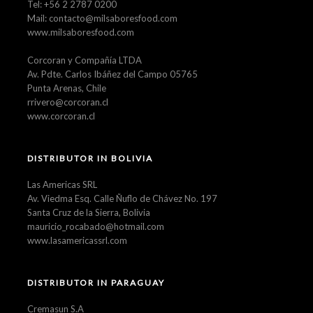
Tel: +56 2 2787 0200
Mail: contacto@milsaboresfood.com
www.milsaboresfood.com
Corcoran y Compañía LTDA
Av. Pdte. Carlos Ibáñez del Campo 05765
Punta Arenas, Chile
rrivero@corcoran.cl
www.corcoran.cl
DISTRIBUTOR IN BOLIVIA
Las Americas SRL
Av. Viedma Esq. Calle Ñuflo de Chávez No. 197
Santa Cruz de la Sierra, Bolivia
mauricio_rocabado@hotmail.com
www.lasamericassrl.com
DISTRIBUTOR IN PARAGUAY
Cremasun S.A