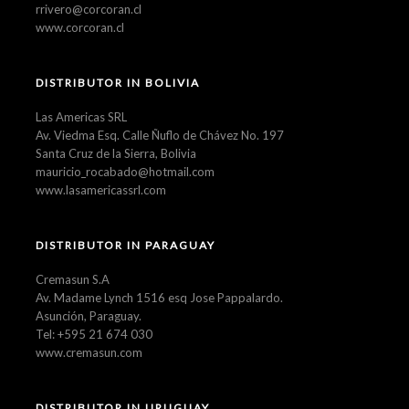
rrivero@corcoran.cl
www.corcoran.cl
DISTRIBUTOR IN BOLIVIA
Las Americas SRL
Av. Viedma Esq. Calle Ñuflo de Chávez No. 197
Santa Cruz de la Sierra, Bolivia
mauricio_rocabado@hotmail.com
www.lasamericassrl.com
DISTRIBUTOR IN PARAGUAY
Cremasun S.A
Av. Madame Lynch 1516 esq Jose Pappalardo.
Asunción, Paraguay.
Tel: +595 21 674 030
www.cremasun.com
DISTRIBUTOR IN URUGUAY