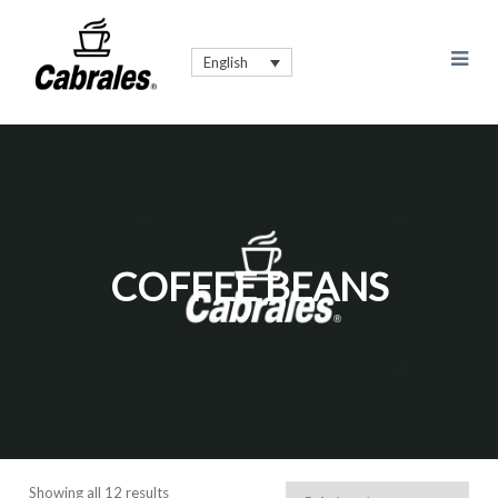
English
COFFEE BEANS
Showing all 12 results