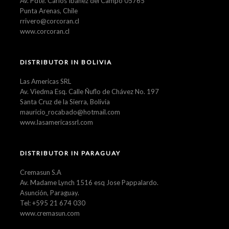
Av. Pdte. Carlos Ibáñez del Campo 05765
Punta Arenas, Chile
rrivero@corcoran.cl
www.corcoran.cl
DISTRIBUTOR IN BOLIVIA
Las Americas SRL
Av. Viedma Esq. Calle Ñuflo de Chávez No. 197
Santa Cruz de la Sierra, Bolivia
mauricio_rocabado@hotmail.com
www.lasamericassrl.com
DISTRIBUTOR IN PARAGUAY
Cremasun S.A
Av. Madame Lynch 1516 esq Jose Pappalardo.
Asunción, Paraguay.
Tel: +595 21 674 030
www.cremasun.com