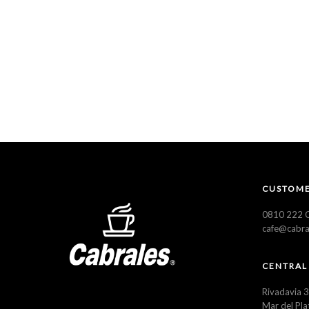
CUSTOME
0810 222 C
cafe@cabra
CENTRAL
Rivadavia 
Mar del Pla