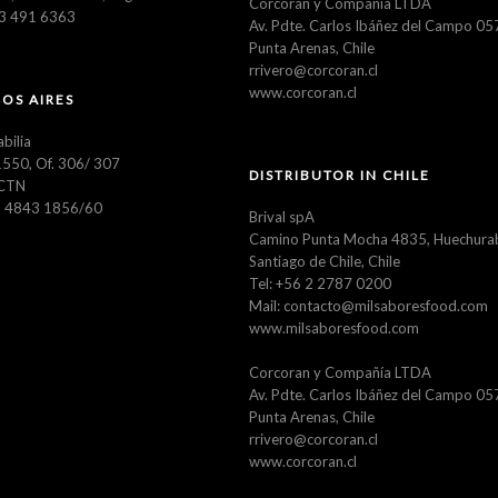
Corcoran y Compañía LTDA
23 491 6363
Av. Pdte. Carlos Ibáñez del Campo 0
Punta Arenas, Chile
rrivero@corcoran.cl
www.corcoran.cl
OS AIRES
abilia
550, Of. 306/ 307
DISTRIBUTOR IN CHILE
CTN
11 4843 1856/60
Brival spA
Camino Punta Mocha 4835, Huechura
Santiago de Chile, Chile
Tel: +56 2 2787 0200
Mail: contacto@milsaboresfood.com
www.milsaboresfood.com
Corcoran y Compañía LTDA
Av. Pdte. Carlos Ibáñez del Campo 0
Punta Arenas, Chile
rrivero@corcoran.cl
www.corcoran.cl