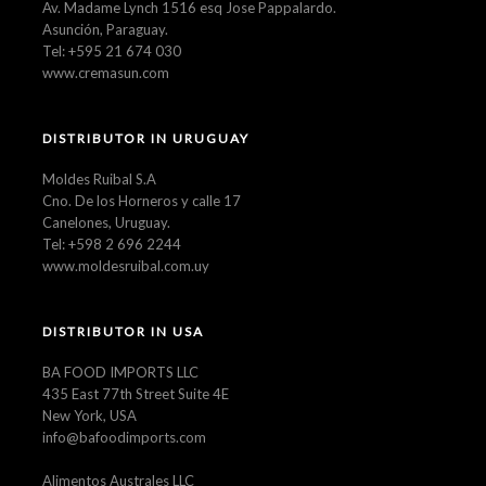
Av. Madame Lynch 1516 esq Jose Pappalardo.
Asunción, Paraguay.
Tel: +595 21 674 030
www.cremasun.com
DISTRIBUTOR IN URUGUAY
Moldes Ruibal S.A
Cno. De los Horneros y calle 17
Canelones, Uruguay.
Tel: +598 2 696 2244
www.moldesruibal.com.uy
DISTRIBUTOR IN USA
BA FOOD IMPORTS LLC
435 East 77th Street Suite 4E
New York, USA
info@bafoodimports.com
Alimentos Australes LLC