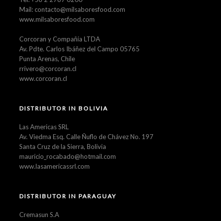
Mail: contacto@milsaboresfood.com
www.milsaboresfood.com
Corcoran y Compañía LTDA
Av. Pdte. Carlos Ibáñez del Campo 05765
Punta Arenas, Chile
rrivero@corcoran.cl
www.corcoran.cl
DISTRIBUTOR IN BOLIVIA
Las Americas SRL
Av. Viedma Esq. Calle Ñuflo de Chávez No. 197
Santa Cruz de la Sierra, Bolivia
mauricio_rocabado@hotmail.com
www.lasamericassrl.com
DISTRIBUTOR IN PARAGUAY
Cremasun S.A