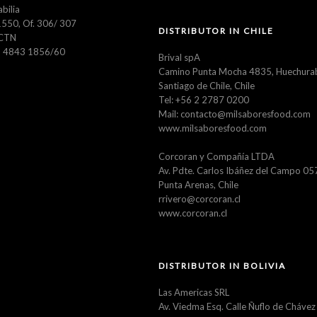
abilia
550, Of. 306/ 307
DISTRIBUTOR IN CHILE
CTN
11 4843 1856/60
Brival spA
Camino Punta Mocha 4835, Huechura
Santiago de Chile, Chile
Tel: +56 2 2787 0200
Mail: contacto@milsaboresfood.com
www.milsaboresfood.com
Corcoran y Compañía LTDA
Av. Pdte. Carlos Ibáñez del Campo 0
Punta Arenas, Chile
rrivero@corcoran.cl
www.corcoran.cl
DISTRIBUTOR IN BOLIVIA
Las Americas SRL
Av. Viedma Esq. Calle Ñuflo de Chávez