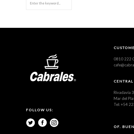
CUSTOME
0810 222 C
cafe@cabra
CENTRAL
Rivadavia 
Mar del Pla
Tel: +54 2
FOLLOW US:
OF. BUEN