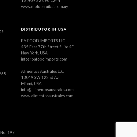
Tel: +598 2 696 2244
www.moldesruibal.com.uy
DISTRIBUTOR IN USA
ba.
BA FOOD IMPORTS LLC
435 East 77th Street Suite 4E
New York, USA
info@bafoodimports.com
Alimentos Australes LLC
5765
13049 SW 122nd Av
Miami, USA
info@alimentosaustrales.com
www.alimentosaustrales.com
 No. 197