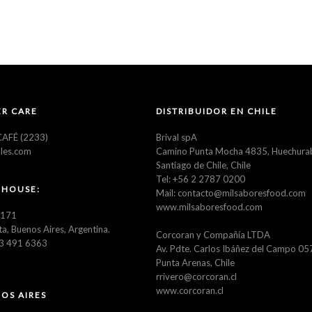
ENDULZANTES
OTROS
R CARE
DISTRIBUIDOR EN CHILE
AFÉ (2233)
Brival spA
les.com
Camino Punta Mocha 4835, Huechura
Santiago de Chile, Chile
Tel: +56 2 2787 0200
 HOUSE:
Mail: contacto@milsaboresfood.com
www.milsaboresfood.com
3171
ta, Buenos Aires, Argentina.
Corcoran y Compañía LTDA
23 491 6363
Av. Pdte. Carlos Ibáñez del Campo 0
Punta Arenas, Chile
rrivero@corcoran.cl
www.corcoran.cl
OS AIRES