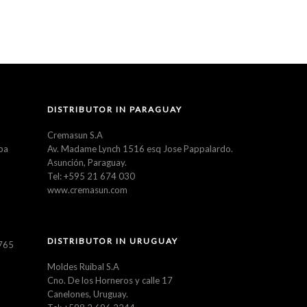
DISTRIBUTOR IN PARAGUAY
Cremasun S.A
ba
Av. Madame Lynch 1516 esq Jose Pappalardo.
Asunción, Paraguay.
Tel: +595 21 674 030
www.cremasun.com
DISTRIBUTOR IN URUGUAY
5765
Moldes Ruibal S.A
Cno. De los Horneros y calle 17
Canelones, Uruguay.