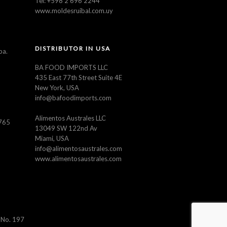
Tel: +598 2 696 2244
www.moldesruibal.com.uy
DISTRIBUTOR IN USA
ba.
BA FOOD IMPORTS LLC
435 East 77th Street Suite 4E
New York, USA
info@bafoodimports.com
Alimentos Australes LLC
5765
13049 SW 122nd Av
Miami, USA
info@alimentosaustrales.com
www.alimentosaustrales.com
 No. 197