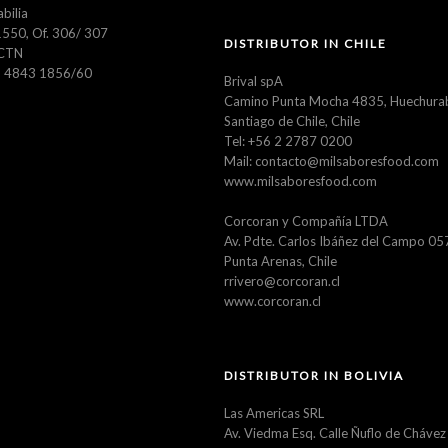
abilia
550, Of. 306/ 307
DISTRIBUTOR IN CHILE
CTN
11 4843 1856/60
Brival spA
Camino Punta Mocha 4835, Huechura
Santiago de Chile, Chile
Tel: +56 2 2787 0200
Mail: contacto@milsaboresfood.com
www.milsaboresfood.com
Corcoran y Compañía LTDA
Av. Pdte. Carlos Ibáñez del Campo 0
Punta Arenas, Chile
rrivero@corcoran.cl
www.corcoran.cl
DISTRIBUTOR IN BOLIVIA
Las Americas SRL
Av. Viedma Esq. Calle Ñuflo de Chávez