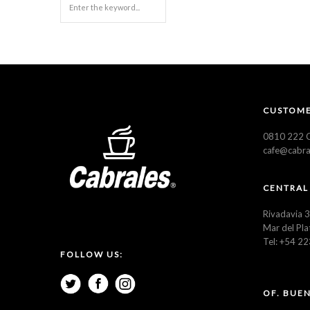
CUSTOME
0810 222 C
cafe@cabra
CENTRAL
Rivadavia 
Mar del Pla
Tel: +54 2
FOLLOW US:
OF. BUEN