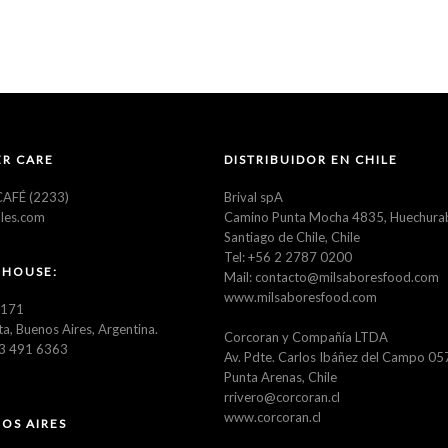
ENDULZANTES
OTROS
R CARE
DISTRIBUIDOR EN CHILE
AFÉ (2233)
Brival spA
les.com
Camino Punta Mocha 4835, Huechura
Santiago de Chile, Chile
Tel: +56 2 2787 0200
 HOUSE:
Mail: contacto@milsaboresfood.com
www.milsaboresfood.com
3171
ta, Buenos Aires, Argentina.
Corcoran y Compañía LTDA
23 491 6363
Av. Pdte. Carlos Ibáñez del Campo 0
Punta Arenas, Chile
rrivero@corcoran.cl
www.corcoran.cl
OS AIRES