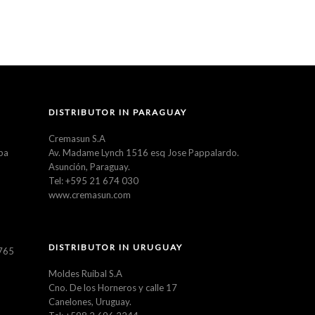
DISTRIBUTOR IN PARAGUAY
Cremasun S.A
ba
Av. Madame Lynch 1516 esq Jose Pappalardo.
Asunción, Paraguay.
Tel: +595 21 674 030
www.cremasun.com
DISTRIBUTOR IN URUGUAY
5765
Moldes Ruibal S.A
Cno. De los Horneros y calle 17
Canelones, Uruguay.