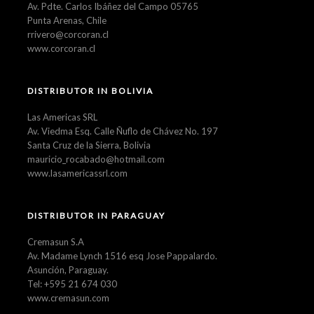
Av. Pdte. Carlos Ibáñez del Campo 05765
Punta Arenas, Chile
rrivero@corcoran.cl
www.corcoran.cl
DISTRIBUTOR IN BOLIVIA
Las Americas SRL
Av. Viedma Esq. Calle Ñuflo de Chávez No. 197
Santa Cruz de la Sierra, Bolivia
mauricio_rocabado@hotmail.com
www.lasamericassrl.com
DISTRIBUTOR IN PARAGUAY
Cremasun S.A
Av. Madame Lynch 1516 esq Jose Pappalardo.
Asunción, Paraguay.
Tel: +595 21 674 030
www.cremasun.com