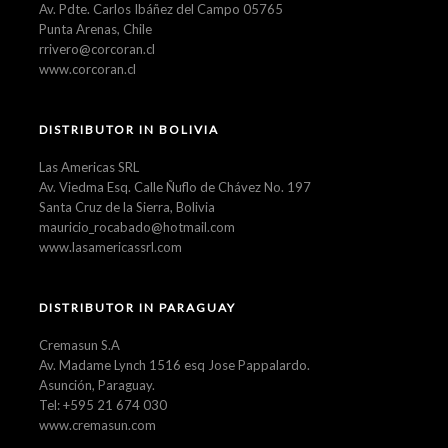
Av. Pdte. Carlos Ibáñez del Campo 05765
Punta Arenas, Chile
rrivero@corcoran.cl
www.corcoran.cl
DISTRIBUTOR IN BOLIVIA
Las Americas SRL
Av. Viedma Esq. Calle Ñuflo de Chávez No. 197
Santa Cruz de la Sierra, Bolivia
mauricio_rocabado@hotmail.com
www.lasamericassrl.com
DISTRIBUTOR IN PARAGUAY
Cremasun S.A
Av. Madame Lynch 1516 esq Jose Pappalardo.
Asunción, Paraguay.
Tel: +595 21 674 030
www.cremasun.com