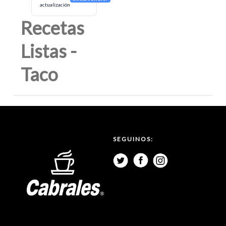
actualización
Recetas
Listas -
Taco
SEGUINOS: