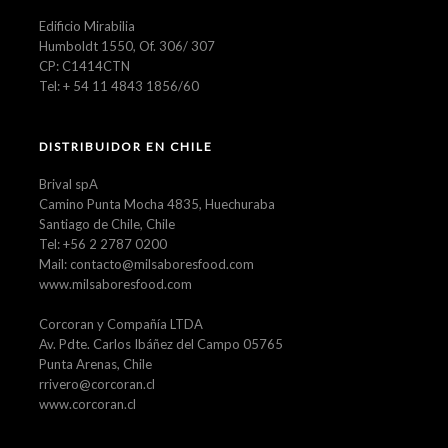
Edificio Mirabilia
Humboldt 1550, Of. 306/ 307
CP: C1414CTN
Tel: + 54 11 4843 1856/60
DISTRIBUIDOR EN CHILE
Brival spA
Camino Punta Mocha 4835, Huechuraba
Santiago de Chile, Chile
Tel: +56 2 2787 0200
Mail: contacto@milsaboresfood.com
www.milsaboresfood.com
Corcoran y Compañía LTDA
Av. Pdte. Carlos Ibáñez del Campo 05765
Punta Arenas, Chile
rrivero@corcoran.cl
www.corcoran.cl