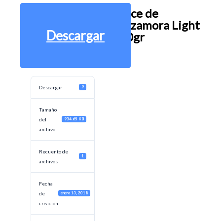
Dulce de
Zarzamora Light
Descargar
260gr
Descargar
9
Tamaño
del
934.65 KB
archivo
Recuento de
1
archivos
Fecha
de
enero 13, 2018
creación