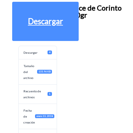
Dulce de Corinto
220gr
Descargar
Descargar
4
Tamaño
del
133.96 KB
archivo
Recuento de
1
archivos
Fecha
de
enero 13, 2018
creación