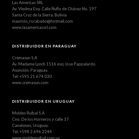
Las Americas SRL
Av. Viedma Esq. Calle Ñuflo de Chávez No. 197
Santa Cruz de la Sierra, Bolivia
mauricio_rocabado@hotmail.com
www.lasamericassrl.com
DISTRIBUIDOR EN PARAGUAY
Cremasun S.A
Av. Madame Lynch 1516 esq Jose Pappalardo.
Asunción, Paraguay.
Tel: +595 21 674 030
www.cremasun.com
DISTRIBUIDOR EN URUGUAY
Moldes Ruibal S.A
Cno. De los Horneros y calle 17
Canelones, Uruguay.
Tel: +598 2 696 2244
www.moldesruibal.com.uy