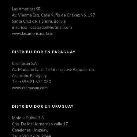
Las Americas SRL
Av. Viedma Esq. Calle Ñuflo de Chávez No. 197
Santa Cruz de la Sierra, Bolivia
mauricio_rocabado@hotmail.com
www.lasamericassrl.com
DISTRIBUIDOR EN PARAGUAY
Cremasun S.A
Av. Madame Lynch 1516 esq Jose Pappalardo.
Asunción, Paraguay.
Tel: +595 21 674 030
www.cremasun.com
DISTRIBUIDOR EN URUGUAY
Moldes Ruibal S.A
Cno. De los Horneros y calle 17
Canelones, Uruguay.
Tel: +598 2 696 2244