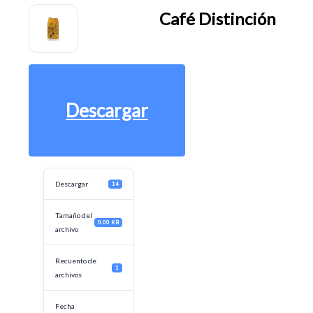
Café Distinción
Descargar
Descargar
14
Tamaño del
0.00 KB
archivo
Recuento de
1
archivos
Fecha