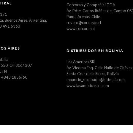
NTRAL
Corcoran y Compañía LTDA
Av. Pdte. Carlos Ibáñez del Campo 0
3171
Punta Arenas, Chile
ta, Buenos Aires, Argentina.
rrivero@corcoran.cl
23 491 6363
www.corcoran.cl
OS AIRES
DISTRIBUIDOR EN BOLIVIA
abilia
Las Americas SRL
550, Of. 306/ 307
Av. Viedma Esq. Calle Ñuflo de Chávez
CTN
Santa Cruz de la Sierra, Bolivia
11 4843 1856/60
mauricio_rocabado@hotmail.com
www.lasamericassrl.com