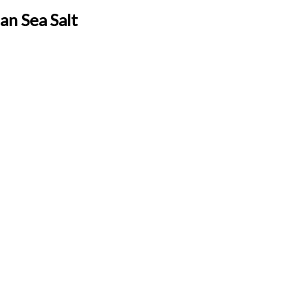
n Sea Salt
ZANTES