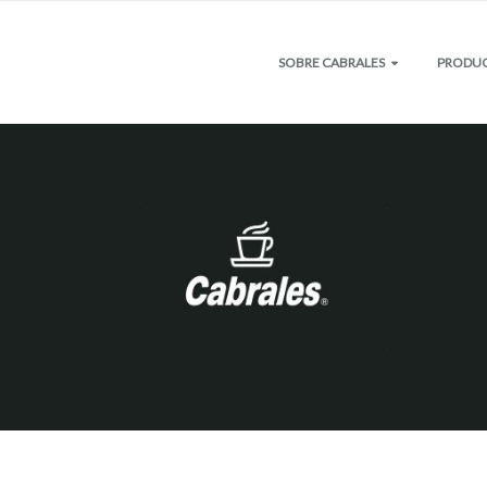
SOBRE CABRALES
PRODU
COMPROMISO
CAFÉ 
MISIÓN Y VISIÓN
CÁPSU
CERTIFICACIONES
CAFÉ 
TRAYECTORIA
CAFÉ S
INSTA
CAFÉS 
MONOD
TÉ
YERBA