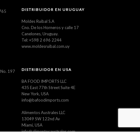
DISTRIBUIDOR EN URUGUAY
5765
Moldes Ruibal S.A
Cno. De los Horneros y calle 17
Canelones, Uruguay.
Tel: +598 2 696 2244
www.moldesruibal.com.uy
DISTRIBUIDOR EN USA
 No. 197
BA FOOD IMPORTS LLC
435 East 77th Street Suite 4E
New York, USA
info@bafoodimports.com
Alimentos Australes LLC
13049 SW 122nd Av
Miami, USA
info@alimentosaustrales.com
www.alimentosaustrales.com