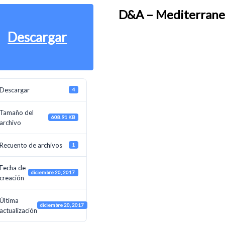
D&A – Mediterranea
ENDUL
Descargar
OTROS
Descargar
4
Tamaño del
608.91 KB
archivo
Recuento de archivos
1
Fecha de
diciembre 20, 2017
creación
Última
diciembre 20, 2017
actualización