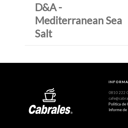
D&A -
Mediterranean Sea
Salt
INFORMA
0810 222 C
cafe@cabra
Política de
Informe de