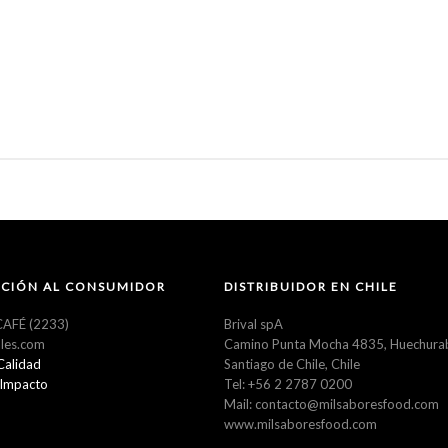
CIÓN AL CONSUMIDOR
DISTRIBUIDOR EN CHILE
AFÉ (2233)
Brival spA
les.com
Camino Punta Mocha 4835, Huechura
 Calidad
Santiago de Chile, Chile
 Impacto
Tel: +56 2 2787 0200
Mail: contacto@milsaboresfood.com
www.milsaboresfood.com