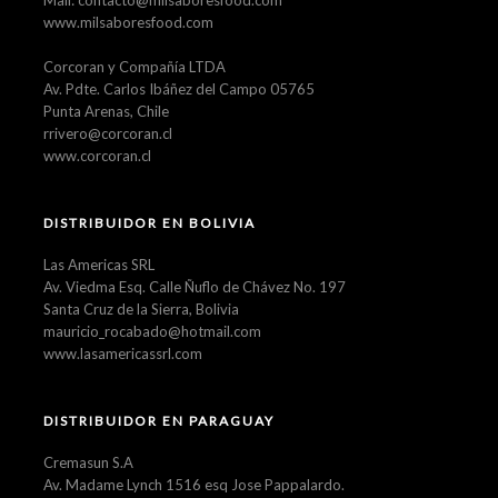
Mail: contacto@milsaboresfood.com
www.milsaboresfood.com
Corcoran y Compañía LTDA
Av. Pdte. Carlos Ibáñez del Campo 05765
Punta Arenas, Chile
rrivero@corcoran.cl
www.corcoran.cl
DISTRIBUIDOR EN BOLIVIA
Las Americas SRL
Av. Viedma Esq. Calle Ñuflo de Chávez No. 197
Santa Cruz de la Sierra, Bolivia
mauricio_rocabado@hotmail.com
www.lasamericassrl.com
DISTRIBUIDOR EN PARAGUAY
Cremasun S.A
Av. Madame Lynch 1516 esq Jose Pappalardo.