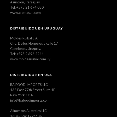
Asunción, Paraguay.
Tel: +595 21 674 030
www.cremasun.com
DISTRIBUIDOR EN URUGUAY
Moldes Ruibal S.A
Cno. De los Horneros y calle 17
Canelones, Uruguay.
Tel: +598 2 696 2244
www.moldesruibal.com.uy
DISTRIBUIDOR EN USA
BA FOOD IMPORTS LLC
435 East 77th Street Suite 4E
New York, USA
info@bafoodimports.com
Alimentos Australes LLC
13049 SW 122nd Av