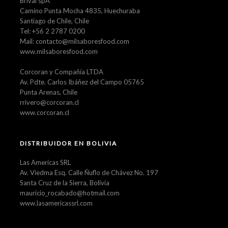
Brival spA
Camino Punta Mocha 4835, Huechuraba
Santiago de Chile, Chile
Tel: +56 2 2787 0200
Mail: contacto@milsaboresfood.com
www.milsaboresfood.com
Corcoran y Compañía LTDA
Av. Pdte. Carlos Ibáñez del Campo 05765
Punta Arenas, Chile
rrivero@corcoran.cl
www.corcoran.cl
DISTRIBUIDOR EN BOLIVIA
Las Americas SRL
Av. Viedma Esq. Calle Ñuflo de Chávez No. 197
Santa Cruz de la Sierra, Bolivia
mauricio_rocabado@hotmail.com
www.lasamericassrl.com