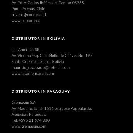
Av. Pdte. Carlos Ibáñez del Campo 05765
Punta Arenas, Chile
rrivero@corcoran.cl
www.corcoran.cl
DISTRIBUTOR IN BOLIVIA
Las Americas SRL
Av. Viedma Esq. Calle Ñuflo de Chávez No. 197
Santa Cruz de la Sierra, Bolivia
mauricio_rocabado@hotmail.com
www.lasamericassrl.com
DISTRIBUTOR IN PARAGUAY
Cremasun S.A
Av. Madame Lynch 1516 esq Jose Pappalardo.
Asunción, Paraguay.
Tel: +595 21 674 030
www.cremasun.com