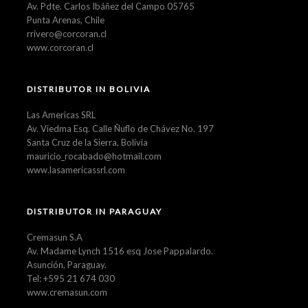
Av. Pdte. Carlos Ibáñez del Campo 05765
Punta Arenas, Chile
rrivero@corcoran.cl
www.corcoran.cl
DISTRIBUTOR IN BOLIVIA
Las Americas SRL
Av. Viedma Esq. Calle Ñuflo de Chávez No. 197
Santa Cruz de la Sierra, Bolivia
mauricio_rocabado@hotmail.com
www.lasamericassrl.com
DISTRIBUTOR IN PARAGUAY
Cremasun S.A
Av. Madame Lynch 1516 esq Jose Pappalardo.
Asunción, Paraguay.
Tel: +595 21 674 030
www.cremasun.com