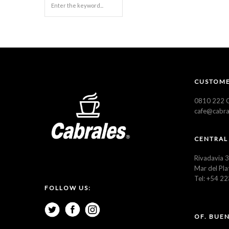
CUSTOME
0810 222 C
cafe@cabra
CENTRAL
Rivadavia 
Mar del Pla
Tel: +54 2
FOLLOW US:
OF. BUEN