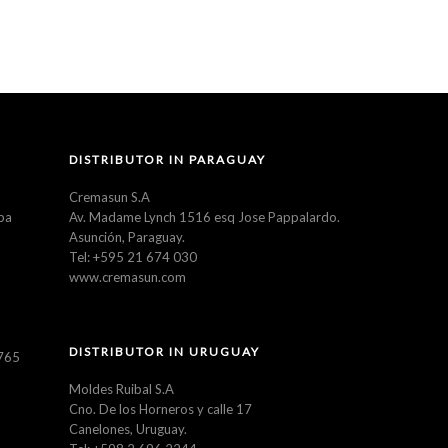
DISTRIBUTOR IN PARAGUAY
Cremasun S.A
ba
Av. Madame Lynch 1516 esq Jose Pappalardo.
Asunción, Paraguay.
Tel: +595 21 674 030
www.cremasun.com
DISTRIBUTOR IN URUGUAY
5765
Moldes Ruibal S.A
Cno. De los Horneros y calle 17
Canelones, Uruguay.