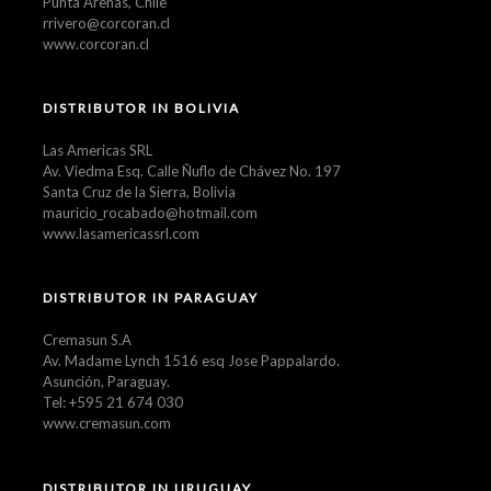
Punta Arenas, Chile
rrivero@corcoran.cl
www.corcoran.cl
DISTRIBUTOR IN BOLIVIA
Las Americas SRL
Av. Viedma Esq. Calle Ñuflo de Chávez No. 197
Santa Cruz de la Sierra, Bolivia
mauricio_rocabado@hotmail.com
www.lasamericassrl.com
DISTRIBUTOR IN PARAGUAY
Cremasun S.A
Av. Madame Lynch 1516 esq Jose Pappalardo.
Asunción, Paraguay.
Tel: +595 21 674 030
www.cremasun.com
DISTRIBUTOR IN URUGUAY